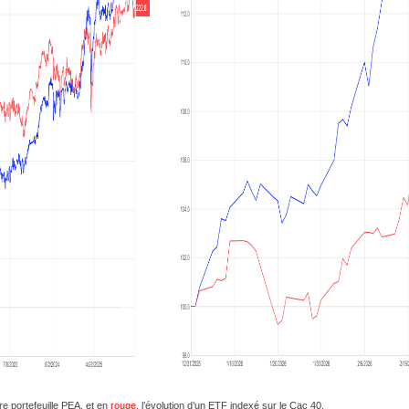
re portefeuille PEA, et en
rouge
, l’évolution d’un ETF indexé sur le Cac 40.