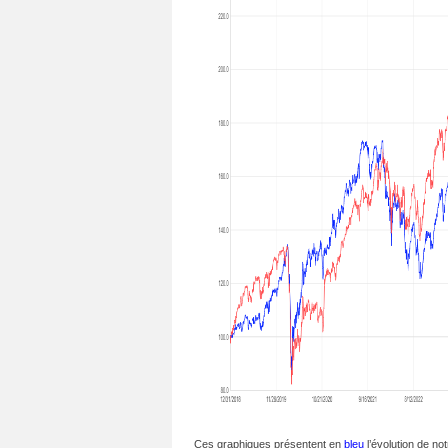
Ces graphiques présentent en
bleu
l’évolution de not