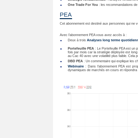
One Trade For You
: les recommandations de t
PEA
Cet abonnement est destiné aux personnes qui ne veu
Avec l’abonnement PEA vous avez accès à :
Deux à trois
Analyses long terme quotidien
Portefeuille PEA
: Le Portefeuille PEA est un p
fois par mois car la stratégie déployée est lon
au Cac 40 avec une volatilité plus faible. Cela 
DBD PEA
: Un commentaire qui explique les c
Webinaire
: Dans l'abonnement PEA est prop
dynamiques de marchés en cours et répondra 