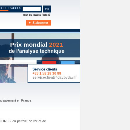
CODE D'ACCÈS
mot de passe oublié
S'abonner
Prix mondial
2021
de l’analyse technique
y Day
Live
Service clients
+33 1 58 18 30 88
serviceclient@daybyday.fr
incipalement en France.
NES, du pétrole, de l’or et de