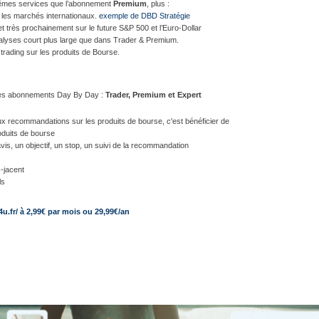
êmes services que l’abonnement
Premium
, plus :
 les marchés internationaux.
exemple de DBD Stratégie
et très prochainement sur le future S&P 500 et l’Euro-Dollar
alyses court plus large que dans Trader & Premium.
rading sur les produits de Bourse.
les abonnements Day By Day :
Trader, Premium et Expert
aux recommandations sur les produits de bourse, c'est bénéficier de
roduits de bourse
is, un objectif, un stop, un suivi de la recommandation
-jacent
ls
u.fr/ à
2,99€ par mois ou 29,99€/an