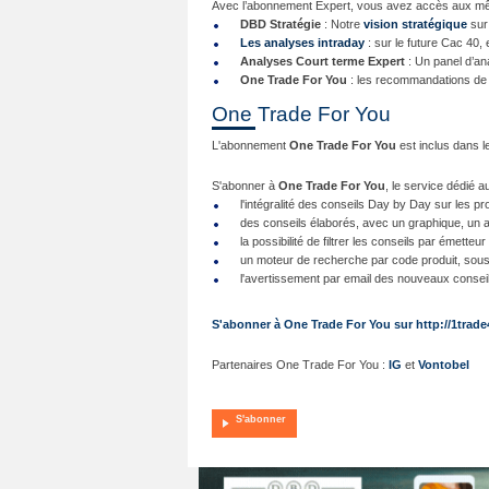
Avec l’abonnement Expert, vous avez accès aux m
DBD Stratégie
: Notre
vision stratégique
sur
Les analyses intraday
: sur le future Cac 40, 
Analyses Court terme Expert
: Un panel d’an
One Trade For You
: les recommandations de t
One Trade For You
L'abonnement
One Trade For You
est inclus dans 
S'abonner à
One Trade For You
, le service dédié 
l'intégralité des conseils Day by Day sur les p
des conseils élaborés, avec un graphique, un av
la possibilité de filtrer les conseils par émetteur
un moteur de recherche par code produit, sous
l'avertissement par email des nouveaux consei
S'abonner à One Trade For You sur http://1trade4
Partenaires One Trade For You :
IG
et
Vontobel
S'abonner