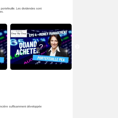
portefeuille. Les dividendes sont
es.
?
?
nancière suffisamment développée