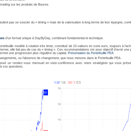
rading sur les produits de Bourse.
lent pas se soucier du « timing » mais de la valorisation à long terme de leur épargne, com
nes
d’un format unique à DayByDay, combinant fondamental et technique.
ortefeuille modèle à rotation très lente, constitué de 10 valeurs en zone euro, toujours à l’ach
g terme, elle fait peu de cas du « timing ». Ces recommandations ont pour objectif d’avoir un
permet une progression plus régulière du capital.
Présentation du Portefeuille PEA
hangements, ou l’absence de changement, que nous menons dans le Portefeuille PEA .
osé un rendez-vous mensuel en visio-conférence avec notre stratégiste qui vous prés
à vos questions.