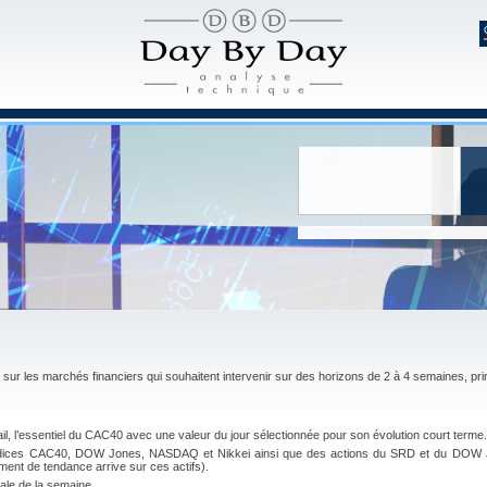
Suivre Day B
 sur les marchés financiers qui souhaitent intervenir sur des horizons de 2 à 4 semaines, pr
il, l’essentiel du CAC40 avec une valeur du jour sélectionnée pour son évolution court terme.
indices CAC40, DOW Jones, NASDAQ et Nikkei ainsi que des actions du SRD et du DOW JO
ment de tendance arrive sur ces actifs).
ale de la semaine.