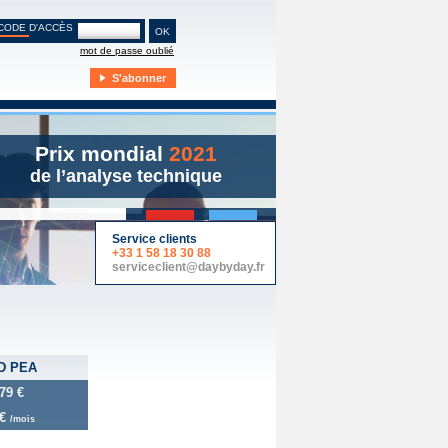
CODE D'ACCÈS
mot de passe oublié
S'abonner
Prix mondial
2021
de l’analyse technique
y Day
Live
Service clients
+33 1 58 18 30 88
serviceclient@daybyday.fr
D PEA
79 €
 €
/mois