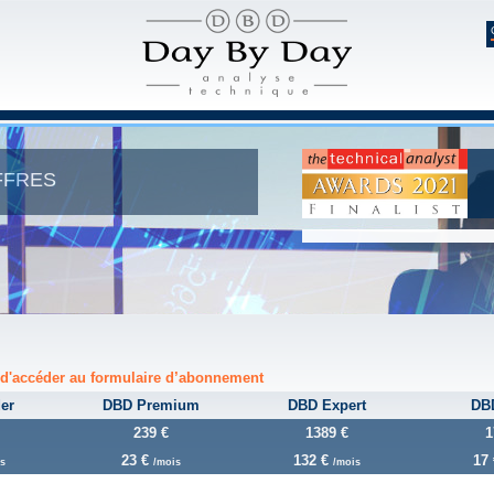
FFRES
Suivre Day B
in d'accéder au formulaire d’abonnement
er
DBD Premium
DBD Expert
DB
239 €
1389 €
1
23 €
132 €
17
s
/mois
/mois