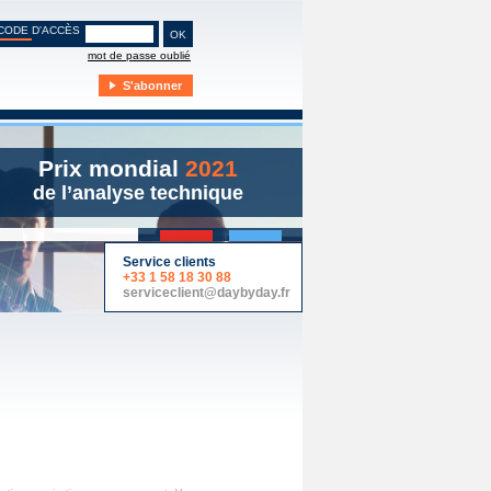
CODE D'ACCÈS
mot de passe oublié
S'abonner
Prix mondial
2021
de l’analyse technique
y Day
Live
Service clients
+33 1 58 18 30 88
serviceclient@daybyday.fr