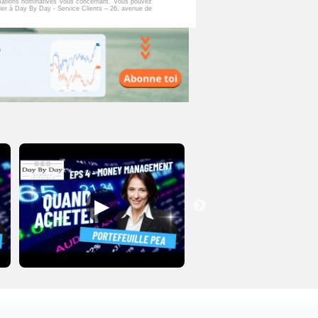
formations nominatives vous concernant. Vous pouvez
ier à Day By Day - Service Clients – 26, avenue de
▶
▶