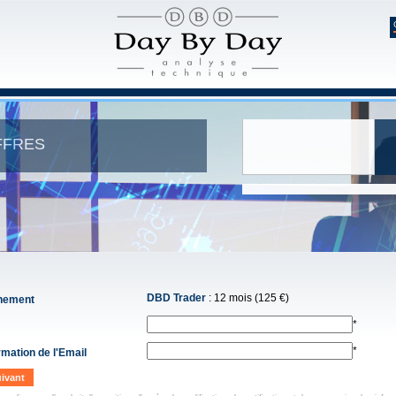
FFRES
Suivre Day B
DBD Trader
:
12 mois (125 €)
nement
*
*
rmation de l'Email
ivant