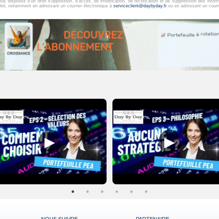
us disposez d’un droit d’opposition, d’accès, de modification, de rectification et de suppression des in
lité, notamment en adressant un courrier électronique à
serviceclient@daybyday.fr
ou en adressant un courr
▶
▶